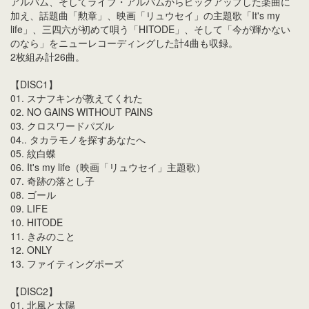
アルバム、そしてライブ・アルバムからピックアップした楽曲に
加え、話題曲「勲章」、映画「リュウセイ」の主題歌「It's my
life」、三四六が初めて唄う「HITODE」、そして「今が輝かない
のなら」をニューレコーディングした計4曲も収録。
2枚組み計26曲。
【DISC1】
01. スナフキンが教えてくれた
02. NO GAINS WITHOUT PAINS
03. クロスワードパズル
04.. タカラモノを探すあなたへ
05. 紋白蝶
06. It's my life（映画「リュウセイ」主題歌）
07. 奇跡の落とし子
08. ゴール
09. LIFE
10. HITODE
11. きみのこと
12. ONLY
13. ファイティングポーズ
【DISC2】
01. 北風と太陽